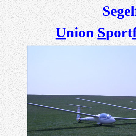
Segel
U
nion
S
port